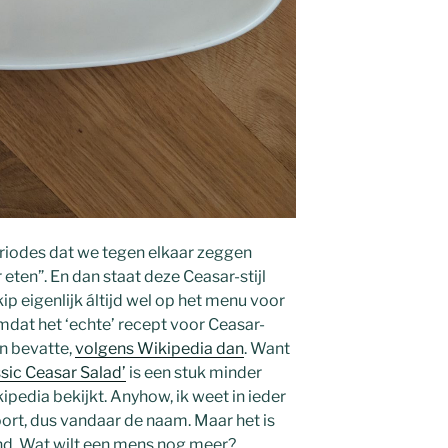
eriodes dat we tegen elkaar zeggen
eten”. En dan staat deze Ceasar-stijl
p eigenlijk áltijd wel op het menu voor
 omdat het ‘echte’ recept voor Ceasar-
n bevatte,
volgens Wikipedia
dan
. Want
sic Ceasar Salad’
is een stuk minder
ikipedia bekijkt. Anyhow, ik weet in ieder
hoort, dus vandaar de naam. Maar het is
lend. Wat wilt een mens nog meer?