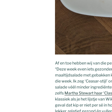
Af en toe hebben wij van die p
“Deze week even iets gezonder 
maaltijdsalade met gebakken ki
die week. Ik zeg ‘Ceasar-stijl’
salade véél minder ingrediënte
zelfs
Martha Stewart haar ‘Clas
klassiek als je het lijstje van W
geval dat kip er niet per sé in 
lekker, relatief gezond én vul