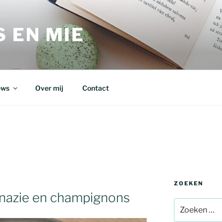
 EN MIE
ews
Over mij
Contact
ZOEKEN
inazie en champignons
Zoeken
naar: