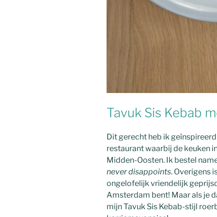
Tavuk Sis Kebab m
Dit gerecht heb ik geïnspireer
restaurant waarbij de keuken in
Midden-Oosten. Ik bestel namel
never disappoints
. Overigens 
ongelofelijk vriendelijk geprijs
Amsterdam bent! Maar als je da
mijn Tavuk Sis Kebab-stijl roer