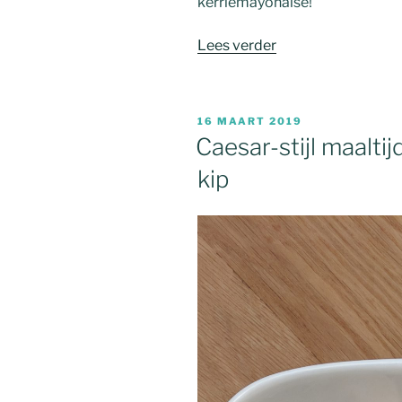
kerriemayonaise!
“Tavuk
Lees verder
Sis
Kebab”
GEPLAATST
16 MAART 2019
OP
Caesar-stijl maalt
kip