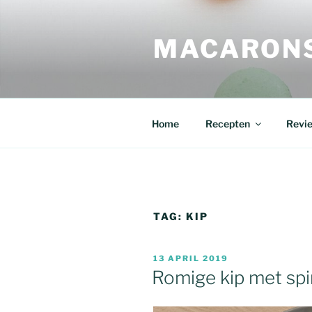
Ga
naar
MACARONS
de
inhoud
Home
Recepten
Revi
TAG:
KIP
GEPLAATST
13 APRIL 2019
OP
Romige kip met sp