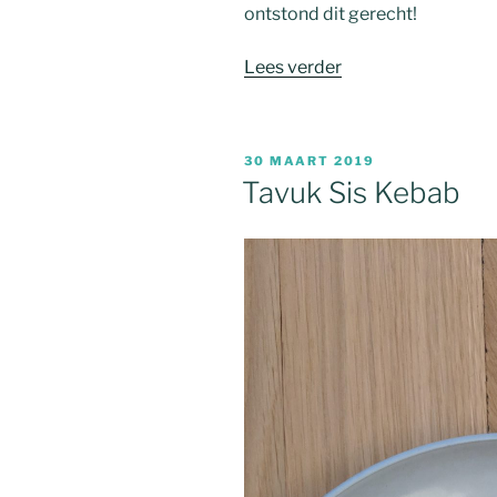
ontstond dit gerecht!
“Romige
Lees verder
kip
met
spinazie
GEPLAATST
30 MAART 2019
en
OP
Tavuk Sis Kebab
champignons”