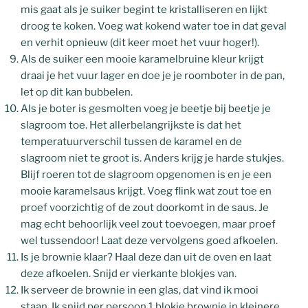
mis gaat als je suiker begint te kristalliseren en lijkt
droog te koken. Voeg wat kokend water toe in dat geval
en verhit opnieuw (dit keer moet het vuur hoger!).
Als de suiker een mooie karamelbruine kleur krijgt
draai je het vuur lager en doe je je roomboter in de pan,
let op dit kan bubbelen.
Als je boter is gesmolten voeg je beetje bij beetje je
slagroom toe. Het allerbelangrijkste is dat het
temperatuurverschil tussen de karamel en de
slagroom niet te groot is. Anders krijg je harde stukjes.
Blijf roeren tot de slagroom opgenomen is en je een
mooie karamelsaus krijgt. Voeg flink wat zout toe en
proef voorzichtig of de zout doorkomt in de saus. Je
mag echt behoorlijk veel zout toevoegen, maar proef
wel tussendoor! Laat deze vervolgens goed afkoelen.
Is je brownie klaar? Haal deze dan uit de oven en laat
deze afkoelen. Snijd er vierkante blokjes van.
Ik serveer de brownie in een glas, dat vind ik mooi
staan. Ik snijd per persoon 1 blokje brownie in kleinere