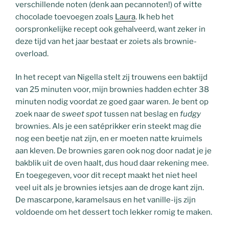
verschillende noten (denk aan pecannoten!) of witte
chocolade toevoegen zoals
Laura
. Ik heb het
oorspronkelijke recept ook gehalveerd, want zeker in
deze tijd van het jaar bestaat er zoiets als brownie-
overload.
In het recept van Nigella stelt zij trouwens een baktijd
van 25 minuten voor, mijn brownies hadden echter 38
minuten nodig voordat ze goed gaar waren. Je bent op
zoek naar de
sweet spot
tussen nat beslag en
fudgy
brownies. Als je een satéprikker erin steekt mag die
nog een beetje nat zijn, en er moeten natte kruimels
aan kleven. De brownies garen ook nog door nadat je je
bakblik uit de oven haalt, dus houd daar rekening mee.
En toegegeven, voor dit recept maakt het niet heel
veel uit als je brownies ietsjes aan de droge kant zijn.
De mascarpone, karamelsaus en het vanille-ijs zijn
voldoende om het dessert toch lekker romig te maken.