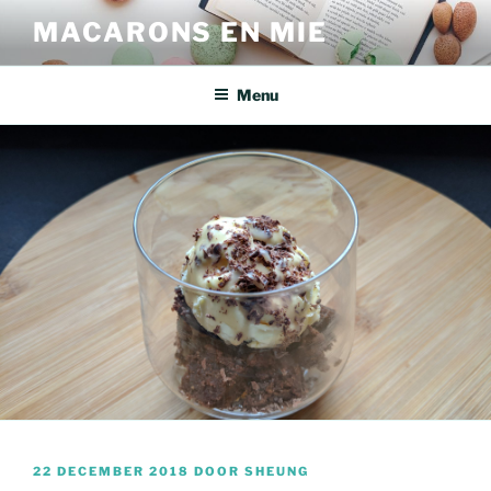
Ga
MACARONS EN MIE
naar
de
inhoud
Menu
GEPLAATST
22 DECEMBER 2018
DOOR
SHEUNG
OP