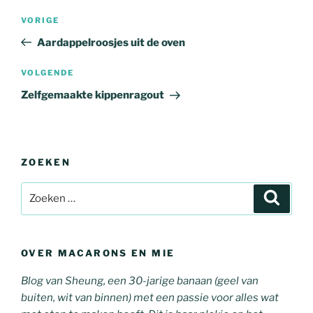
Berichtnavigatie
Vorig
VORIGE
bericht
Aardappelroosjes uit de oven
Volgend
VOLGENDE
bericht
Zelfgemaakte kippenragout
ZOEKEN
Zoeken
Zoeke
naar:
OVER MACARONS EN MIE
Blog van Sheung, een 30-jarige banaan (geel van
buiten, wit van binnen) met een passie voor alles wat