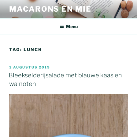
Ga
MACARONS EN MIE
naar
de
inhoud
Menu
TAG:
LUNCH
GEPLAATST
3 AUGUSTUS 2019
OP
Bleekselderijsalade met blauwe kaas en
walnoten