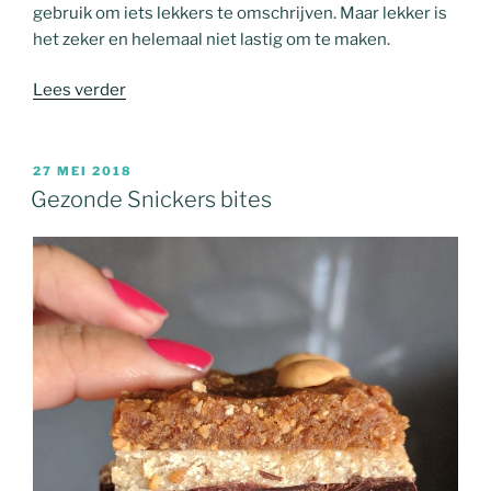
gebruik om iets lekkers te omschrijven. Maar lekker is
het zeker en helemaal niet lastig om te maken.
“Gezonde
Lees verder
Bounty
bites”
GEPLAATST
27 MEI 2018
OP
Gezonde Snickers bites