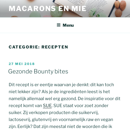
Ga
MACARONS EN MIE
naar
de
inhoud
Menu
CATEGORIE:
RECEPTEN
GEPLAATST
27 MEI 2018
OP
Gezonde Bounty bites
Dit recept is er eentje waarvan je denkt: dit kan toch
niet lekker zijn? Als je de ingrediënten leest is het
namelijk allemaal wel erg gezond. De inspiratie voor dit
recept komt van
SUE
. SUE staat voor zoet zonder
suiker. Zij verkopen producten die suikervrij,
lactosevrij, glutenvrij en voornamelijk
raw
en vegan
zijn. Eerlijk? Dat zijn meestal niet de woorden die ik