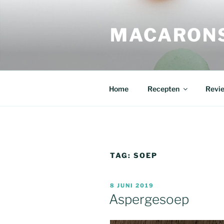
Ga
naar
MACARONS
de
inhoud
Home
Recepten
Revi
TAG:
SOEP
GEPLAATST
8 JUNI 2019
OP
Aspergesoep