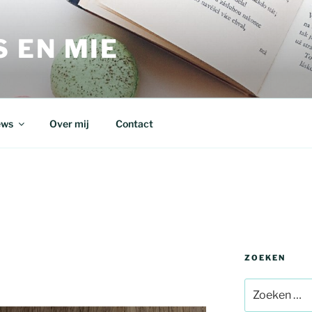
 EN MIE
ews
Over mij
Contact
ZOEKEN
Zoeken
naar: